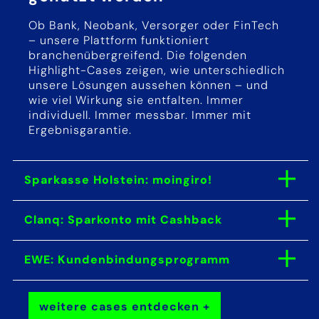
Ob Bank, Neobank, Versorger oder FinTech
– unsere Plattform funktioniert
branchenübergreifend. Die folgenden
Highlight-Cases zeigen, wie unterschiedlich
unsere Lösungen aussehen können – und
wie viel Wirkung sie entfalten. Immer
individuell. Immer messbar. Immer mit
Ergebnisgarantie.
Sparkasse Holstein: moingiro!
Ein Girokonto mit
Mehrwert: Das moingiro-
Clanq: Sparkonto mit Cashback
Für das Sparprodukt der
Modell kombiniert
Neobank Clanq
EWE: Kundenbindungsprogramm
moderne Schutzleistungen
Beim Energieversorger
entwickelten wir ein
mit Cashback und
EWE stärkt unser
datenbasiertes,
gezielter Embedded-
weitere cases entdecken