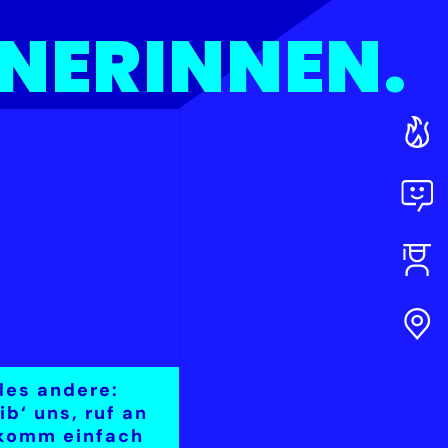
NERINNEN.
lles andere:
ib‘ uns, ruf an
komm einfach