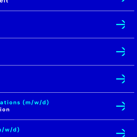
eit
ations (m/w/d)
tion
m/w/d)