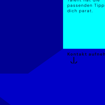
passenden Tipp
dich parat.
Kontakt aufne