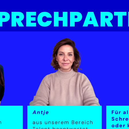
SPRECHPART
Antje
Für a
Schre
h
aus unserem Bereich
oder 
Talent beantwortet