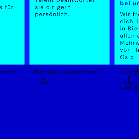
bei u
s für
sie dir gern
persönlich.
Wir f
dich:
in Bie
allen
Mehrw
von H
Oslo.
hmen
Kontakt aufnehmen
info
+49 5