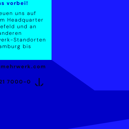
ns vorbei!
reuen uns auf
 im Headquarter
lefeld und an
 anderen
erk-Standorten
amburg bis
@mehrwerk.com
21 7000-0