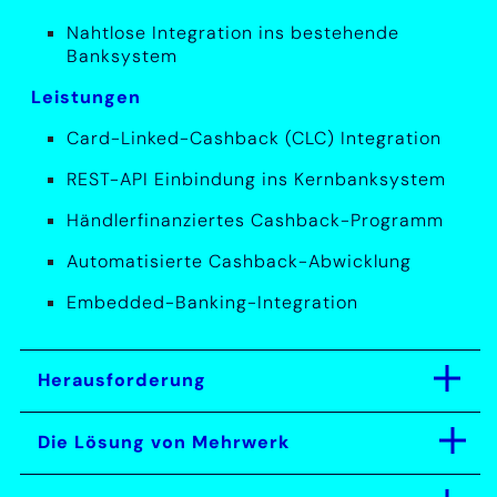
Nahtlose Integration ins bestehende
Banksystem
Leistungen
Card-Linked-Cashback (CLC) Integration
REST-API Einbindung ins Kernbanksystem
Händlerfinanziertes Cashback-Programm
Automatisierte Cashback-Abwicklung
Embedded-Banking-Integration
Herausforderung
Die App Clanq wollte ihr
Sparprodukt attraktiver
Die Lösung von Mehrwerk
Mehrwerk integrierte eine
gestalten und den Nutzern